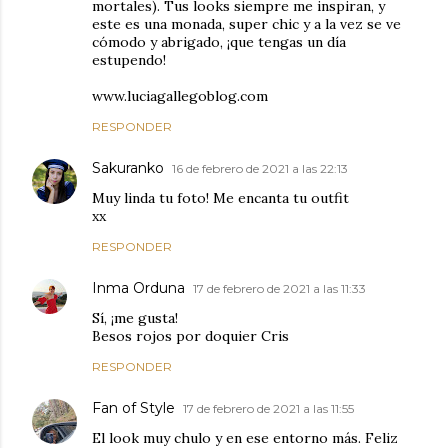
mortales). Tus looks siempre me inspiran, y
este es una monada, super chic y a la vez se ve
cómodo y abrigado, ¡que tengas un día
estupendo!
www.luciagallegoblog.com
RESPONDER
Sakuranko
16 de febrero de 2021 a las 22:13
Muy linda tu foto! Me encanta tu outfit
xx
RESPONDER
Inma Orduna
17 de febrero de 2021 a las 11:33
Sí, ¡me gusta!
Besos rojos por doquier Cris
RESPONDER
Fan of Style
17 de febrero de 2021 a las 11:55
El look muy chulo y en ese entorno más. Feliz