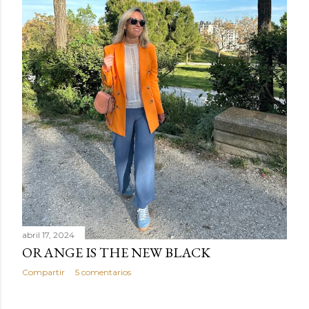
a
s
abril 17, 2024
ORANGE IS THE NEW BLACK
Compartir
5 comentarios