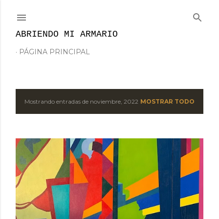
Ir al contenido principal
ABRIENDO MI ARMARIO
PÁGINA PRINCIPAL
Mostrando entradas de noviembre, 2022
MOSTRAR TODO
E
n
t
r
a
d