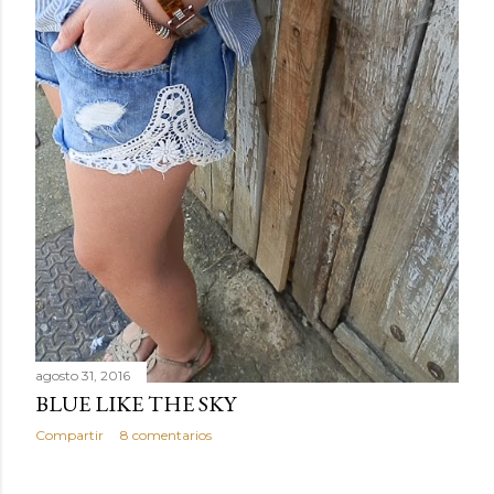
a
s
agosto 31, 2016
BLUE LIKE THE SKY
Compartir
8 comentarios