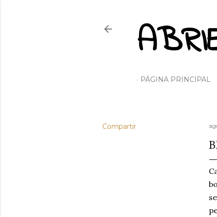
ABRI
PÁGINA PRINCIPAL
Compartir
ag
B
Ca
b
s
pe