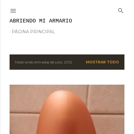
Ir al contenido principal
ABRIENDO MI ARMARIO
PÁGINA PRINCIPAL
Mostrando entradas de julio, 2012
MOSTRAR TODO
E
n
t
r
a
d