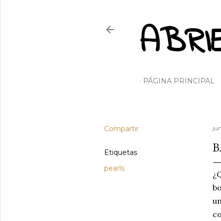
ABRI
PÁGINA PRINCIPAL
Compartir
ju
B
Etiquetas
pearls
¿Q
bo
un
co