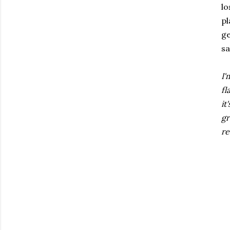
lo
pl
ge
sa
I'
fl
it
gr
re