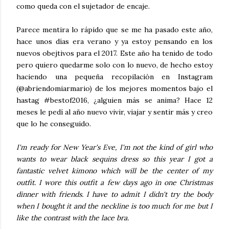
como queda con el sujetador de encaje.
Parece mentira lo rápido que se me ha pasado este año,
hace unos días era verano y ya estoy pensando en los
nuevos obejtivos para el 2017. Este año ha tenido de todo
pero quiero quedarme solo con lo nuevo, de hecho estoy
haciendo una pequeña recopilación en Instagram
(@abriendomiarmario) de los mejores momentos bajo el
hastag #bestof2016, ¿alguien más se anima? Hace 12
meses le pedí al año nuevo vivir, viajar y sentir más y creo
que lo he conseguido.
I'm ready for New Year's Eve, I'm not the kind of girl who
wants to wear black sequins dress so this year I got a
fantastic velvet kimono which will be the center of my
outfit. I wore this outfit a few days ago in one Christmas
dinner with friends. I have to admit I didn't try the body
when I bought it and the neckline is too much for me but I
like the contrast with the lace bra.