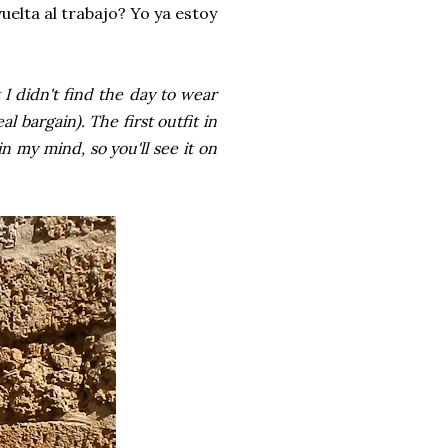
uelta al trabajo? Yo ya estoy
t I didn't find the day to wear
al bargain). The first outfit in
n my mind, so you'll see it on