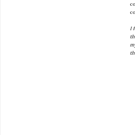
co
co
I 
th
my
th