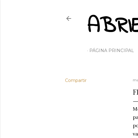
ABRI
PÁGINA PRINCIPAL
Compartir
ma
F
Me
pa
po
va