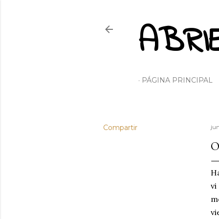
ABRI
PÁGINA PRINCIPAL
Compartir
jun
O
Ha
vi
me
vi