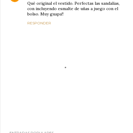
Qué original el vestido. Perfectas las sandalias,
con incluyendo esmalte de uñas a juego con el
bolso. Muy guapa!!
RESPONDER
P
ENTRADAS POPULARES