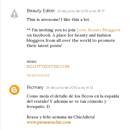
Beauty Editer
29 de junio de 2015 a las 18:17
This is awesome! I like this a lot.
** I'm inviting you to join
Love, Beauty Bloggers
on facebook. A place for beauty and fashion
bloggers from all over the world to promote
their latest posts!
xoxo;
BEAUTYEDITER.COM
RESPONDER
Ricmary
29 de junio de 2015 a las 19:13
Como mola el detalle de los flecos en la espalda
del vestido! Y además se ve tan cómodo y
fresquito :D
Besos y feliz semana mi ChicAdicta!
www.piensaenchic.com