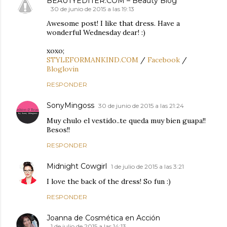
BEAUTYEDITER.COM – Beauty Blog
30 de junio de 2015 a las 19:13
Awesome post! I like that dress. Have a
wonderful Wednesday dear! :)
xoxo;
STYLEFORMANKIND.COM
/
Facebook
/
Bloglovin
RESPONDER
SonyMingoss
30 de junio de 2015 a las 21:24
Muy chulo el vestido..te queda muy bien guapa!!
Besos!!
RESPONDER
Midnight Cowgirl
1 de julio de 2015 a las 3:21
I love the back of the dress! So fun :)
RESPONDER
Joanna de Cosmética en Acción
1 de julio de 2015 a las 14:13