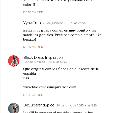
Te queda precioso!!!besos y cuidado con el
calor!!!!!
RESPONDER
VyrusTron
28 de junio de 2015 a las 23:54
Estás muy guapa con él, es muy bonito y las
sandalias geniales. Preciosa como siempre! Un
besazo!
RESPONDER
Black Dress Inspiration
29 de junio de 2015 a las 0:43
Qué original con los flecos en el escote de la
espalda
Bss
www.blackdressinspiration.com
RESPONDER
BeSugarandSpice
29 de junio de 2015 a las 2:18
Ideal!!Me encanta el vestido y como lo has