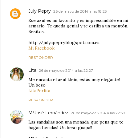
July Pepry
26 de mayo de 2014 a las 18:25
Ese azul es mi favorito y es imprescindible en mi
armario. Te queda genial y te estiliza un montón.
Besitos.
http://julyapepry.blogspot.com.es
Mi Facebook
RESPONDER
Lita
26 de mayo de 2014 a las 22:27
Me encanta el azul klein, estás muy elegante!
Un beso
LitaPerlita
RESPONDER
MªJosé Fernández
26 de mayo de 2014 a las 22:39
Las sandalias son una monada, que pena que te
hagan heridas! Un beso guapa!!