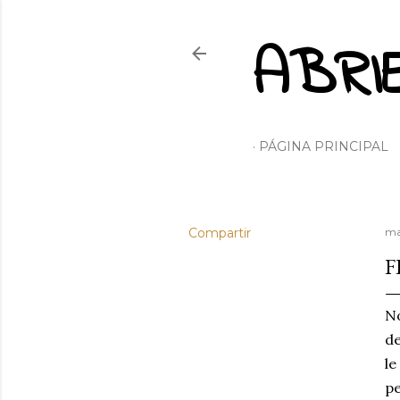
ABRI
PÁGINA PRINCIPAL
Compartir
ma
F
No
de
le
pe