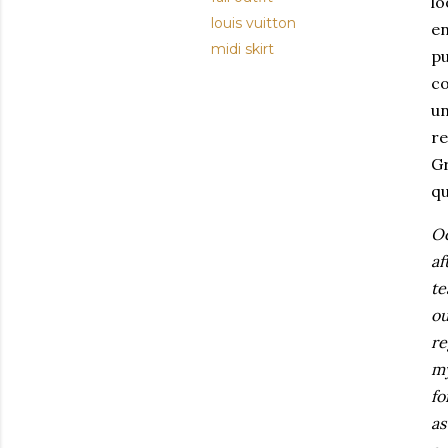
lo
louis vuitton
e
midi skirt
p
co
un
re
Gr
qu
Oc
af
te
ou
re
my
fo
as