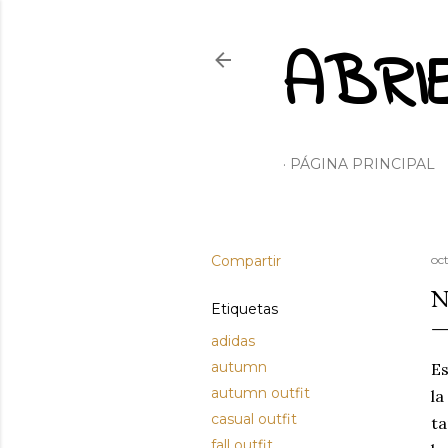
ABRI
PÁGINA PRINCIPAL
Compartir
oc
N
Etiquetas
adidas
autumn
Es
autumn outfit
la
casual outfit
t
fall outfit