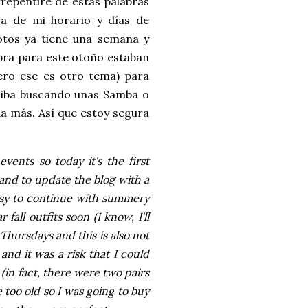
repentiré de estas palabras
ra de mi horario y días de
otos ya tiene una semana y
mpra para este otoño estaban
pero ese es otro tema) para
 iba buscando unas Samba o
da más. Así que estoy segura
vents so today it's the first
 and to update the blog with a
easy to continue with summery
fall outfits soon (I know, I'll
 Thursdays and this is also not
nd it was a risk that I could
(in fact, there were two pairs
too old so I was going to buy