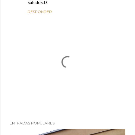
saludos:D
RESPONDER
P
ENTRADAS POPULARES
u
b