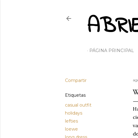
ABRI
PÁGINA PRINCIPAL
Compartir
ag
W
Etiquetas
casual outfit
Ha
holidays
ci
lefties
va
loewe
de
long dress