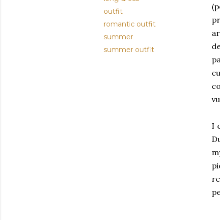
(
outfit
p
romantic outfit
ar
summer
d
summer outfit
p
cu
co
vu
I 
Du
my
pi
r
pe