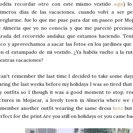
podéis recordar otro con este mismo vestido
aquí
) l
rimeros días de las vacaciones, cuando volví a ser p
reglarme, fue lo que me puse para dar un paseo por Mo
e Almería que yo no conocía y que me pareció precioso
arada del recorrido andaluz que estamos haciendo. Te
co y aprovechamos a sacar las fotos en los jardines que
n el estampado de mi vestido. ¿Ya habéis vuelto a la ru
estras vacaciones?
can't remember the last time I decided to take some days
ring the last weeks before my holidays I was so tired that 
 outfits so I though it was a good moment to stop, re
ctures in Mojacar, a lovely town in Almería where we 
emember another outfit wearing the same dress
here
but 
rfect for the print.Are you still on holidays or you came ba