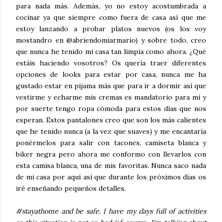
para nada más. Además, yo no estoy acostumbrada a
cocinar ya que siempre como fuera de casa así que me
estoy lanzando a probar platos nuevos (os los voy
mostandro en @abriendomiarmario) y sobre todo, creo
que nunca he tenido mi casa tan limpia como ahora. ¿Qué
estáis haciendo vosotros? Os quería traer diferentes
opciones de looks para estar por casa, nunca me ha
gustado estar en pijama más que para ir a dormir así que
vestirme y echarme mis cremas es mandatorio para mí y
por suerte tengo ropa cómoda para estos días que nos
esperan. Estos pantalones creo que son los más calientes
que he tenido nunca (a la vez que suaves) y me encantaría
ponérmelos para salir con tacones, camiseta blanca y
biker negra pero ahora me conformo con llevarlos con
esta camisa blanca, una de mis favoritas. Nunca saco nada
de mi casa por aquí así que durante los próximos días os
iré enseñando pequeños detalles.
#stayathome and be safe. I have my days full of activities