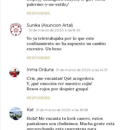
palermo-y-su-estilo/
RESPONDER
Sunika (Asuncion Artal)
31 de marzo de 2020 a las 8:49
Yo ya teletrabajaba por lo que este
confinamiento no ha supuesto un cambio
excesivo. Un beso
RESPONDER
Inma Orduna
31 de marzo de 2020 a las 14:31
Cris, ¡me encantan! Qué acogedora.
Y, ¡qué emoción ver nuestro cojín!
Besos rojos por doquier guapa!
RESPONDER
Kat
31 de marzo de 2020 a las 18:58
Hola!! Me encanta tu look casero, estos
pantalones son chulísimos. Mucha gente está
aprovechando esta cuarentena para