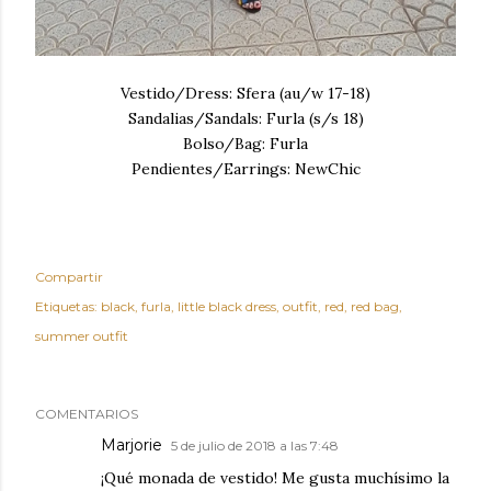
Vestido/Dress: Sfera (au/w 17-18)
Sandalias/Sandals: Furla (s/s 18)
Bolso/Bag: Furla
Pendientes/Earrings: NewChic
Compartir
Etiquetas:
black
furla
little black dress
outfit
red
red bag
summer outfit
COMENTARIOS
Marjorie
5 de julio de 2018 a las 7:48
¡Qué monada de vestido! Me gusta muchísimo la