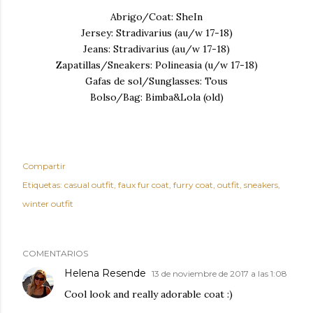
Abrigo/Coat: SheIn
Jersey: Stradivarius (au/w 17-18)
Jeans: Stradivarius (au/w 17-18)
Zapatillas/Sneakers: Polineasia (u/w 17-18)
Gafas de sol/Sunglasses: Tous
Bolso/Bag: Bimba&Lola (old)
Compartir
Etiquetas:
casual outfit
faux fur coat
furry coat
outfit
sneakers
winter outfit
COMENTARIOS
Helena Resende
13 de noviembre de 2017 a las 1:08
Cool look and really adorable coat :)