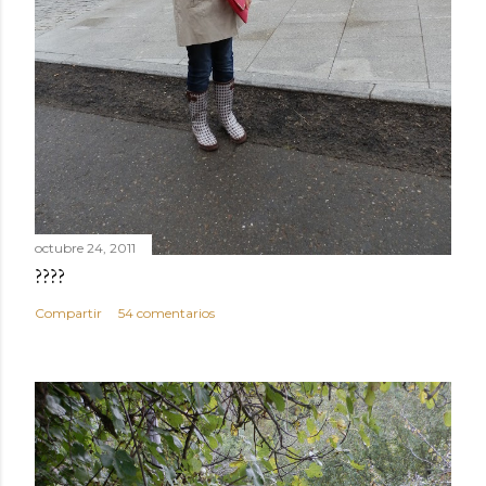
e
n
t
a
r
i
o
octubre 24, 2011
????
Compartir
54 comentarios