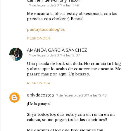
Carmen de Punta y Tacón
7 de febrero de 2017 a las 11:49
Me encanta la blusa, estoy obsesionada con las
prendas con choker :) Besos!
puntaytaconblog.es
RESPONDER
AMANDA GARCÍA SÁNCHEZ
7 de febrero de 2017 a las 12:07
Una pasada de look sin duda. No conocía tu blog
y ahora que lo acabo de conocer me encanta. Me
pasaré mas por aquí. Un besazo.
RESPONDER
onlydacostaa
7 de febrero de 2017 a las 19:45
¡Hola guapa!
Sí yo todos los días estoy con un rurun en mi
cabeza, se me pegan todas las canciones!!
Me encanta el look de hoy, siempre tan