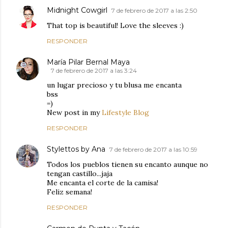
Midnight Cowgirl
7 de febrero de 2017 a las 2:50
That top is beautiful! Love the sleeves :)
RESPONDER
María Pilar Bernal Maya
7 de febrero de 2017 a las 3:24
un lugar precioso y tu blusa me encanta
bss
=)
New post in my
Lifestyle Blog
RESPONDER
Stylettos by Ana
7 de febrero de 2017 a las 10:59
Todos los pueblos tienen su encanto aunque no
tengan castillo...jaja
Me encanta el corte de la camisa!
Feliz semana!
RESPONDER