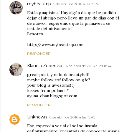
mybeautrip
5 de abril de 2016 a las 21:17
Estás guapísima! Hay algún día que he podido
dejar el abrigo pero llevo un par de días con él
de nuevo... esperemos que la primavera se
instale definitivamente!
Besotes
http://www.mybeautrip.com
RESPONDER
Klaudia Zuberska
6 de abril de 2016 a las 11:34
great post, you look beautyfull!
meybe follow rof follow on gfc?
your blog is awesome! :)
kisses from poland :*
ayuna-chan.blogspot.com
RESPONDER
Unknown
6 de abril de 2016 a las 15:45
Eso espero! a ver si el sol se instala
definitivamente! Encantada de conocerte guapa!