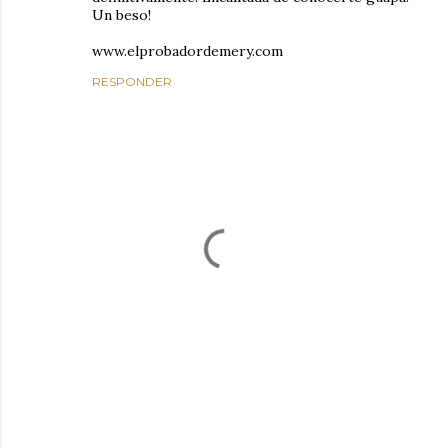
Un beso!
www.elprobadordemery.com
RESPONDER
P