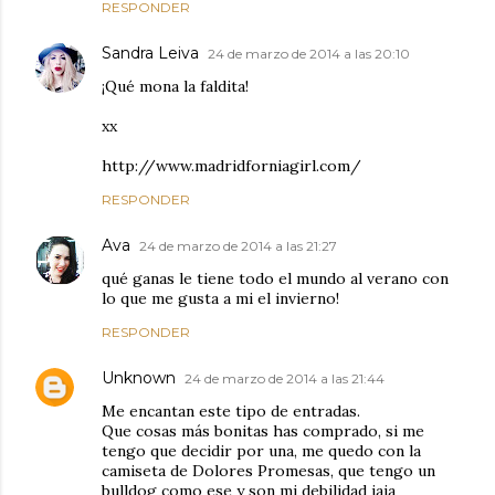
RESPONDER
Sandra Leiva
24 de marzo de 2014 a las 20:10
¡Qué mona la faldita!
xx
http://www.madridforniagirl.com/
RESPONDER
Ava
24 de marzo de 2014 a las 21:27
qué ganas le tiene todo el mundo al verano con
lo que me gusta a mi el invierno!
RESPONDER
Unknown
24 de marzo de 2014 a las 21:44
Me encantan este tipo de entradas.
Que cosas más bonitas has comprado, si me
tengo que decidir por una, me quedo con la
camiseta de Dolores Promesas, que tengo un
bulldog como ese y son mi debilidad jaja