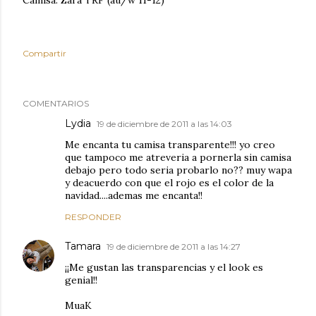
Camisa: Zara TRF (au/w 11-12)
Compartir
COMENTARIOS
Lydia
19 de diciembre de 2011 a las 14:03
Me encanta tu camisa transparente!!! yo creo
que tampoco me atreveria a pornerla sin camisa
debajo pero todo seria probarlo no?? muy wapa
y deacuerdo con que el rojo es el color de la
navidad....ademas me encanta!!
RESPONDER
Tamara
19 de diciembre de 2011 a las 14:27
¡¡Me gustan las transparencias y el look es
genial!!
MuaK