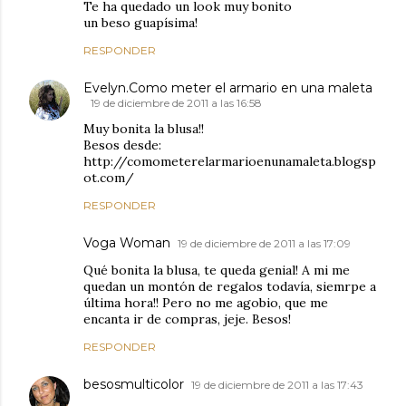
Te ha quedado un look muy bonito
un beso guapísima!
RESPONDER
Evelyn.Como meter el armario en una maleta
19 de diciembre de 2011 a las 16:58
Muy bonita la blusa!!
Besos desde:
http://comometerelarmarioenunamaleta.blogsp
ot.com/
RESPONDER
Voga Woman
19 de diciembre de 2011 a las 17:09
Qué bonita la blusa, te queda genial! A mi me
quedan un montón de regalos todavía, siemrpe a
última hora!! Pero no me agobio, que me
encanta ir de compras, jeje. Besos!
RESPONDER
besosmulticolor
19 de diciembre de 2011 a las 17:43