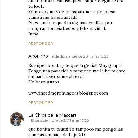
que bonita tu camisa queda super elegante con
tu look.
Yo no soy muy de transparencias pero esa
camisa me ha encantado.
Pues a mi me quedan algunas cosillas por
comprar todavia,besos y feliz navidad.
Inma.
RESPONDER
Anónimo
19 de diciembre de 2011 a las 15:23
Es súper bonita y te queda genial! Muy guapa!
Tengo una parecida y tampoco me la he puesto
sin nada,a ver si me atrevo!
Un beso guapa
www.ineedmorehungers.blogspot.com
RESPONDER
La Chica de la Máscara
19 de diciembre de 2011 a las 15:36
que bonita tu blusa! Yo tampoco me pongo las
camisas sin nada de bajo XD