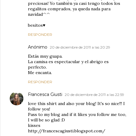
preciosas! Yo también ya casi tengo todos los
regalitos comprados, ya queda nada para
navidad^^
besitos♥
RESPONDER
Anónimo
20 de diciembre de 2011 a las 20:29
Estás muy guapa.
La camisa es espectacular y el abrigo es
perfecto.
Me encanta.
RESPONDER
Francesca Giusti
20 de diciembre de 2011 a las 22:59
love this shirt and also your blog! It's so nice!!! I
follow you!
Pass to my blog and if it likes you follow me too,
I will be so glad :D
kisses
http://francescagiusti.blogspot.com/