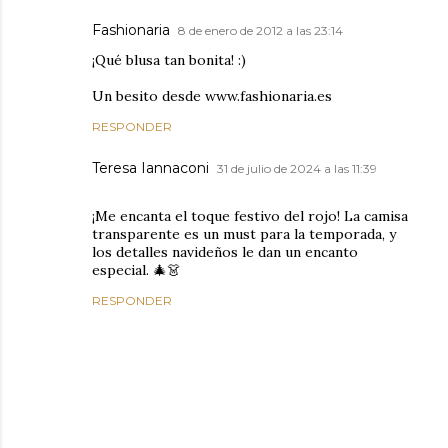
Fashionaria
8 de enero de 2012 a las 23:14
¡Qué blusa tan bonita! :)
Un besito desde www.fashionaria.es
RESPONDER
Teresa Iannaconi
31 de julio de 2024 a las 11:39
¡Me encanta el toque festivo del rojo! La camisa
transparente es un must para la temporada, y
los detalles navideños le dan un encanto
especial. 🎄👗
RESPONDER