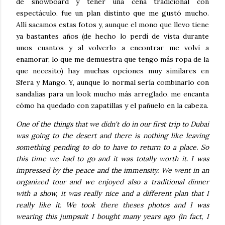
de snowboard y tener una cena tradicional con
espectáculo, fue un plan distinto que me gustó mucho.
Allí sacamos estas fotos y, aunque el mono que llevo tiene
ya bastantes años (de hecho lo perdí de vista durante
unos cuantos y al volverlo a encontrar me volví a
enamorar, lo que me demuestra que tengo más ropa de la
que necesito) hay muchas opciones muy similares en
Sfera y Mango. Y, aunque lo normal sería combinarlo con
sandalias para un look mucho más arreglado, me encanta
cómo ha quedado con zapatillas y el pañuelo en la cabeza.
One of the things that we didn't do in our first trip to Dubai
was going to the desert and there is nothing like leaving
something pending to do to have to return to a place. So
this time we had to go and it was totally worth it. I was
impressed by the peace and the immensity. We went in an
organized tour and we enjoyed also a traditional dinner
with a show, it was really nice and a different plan that I
really like it. We took there theses photos and I was
wearing this jumpsuit I bought many years ago (in fact, I