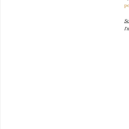
pe
So
I'