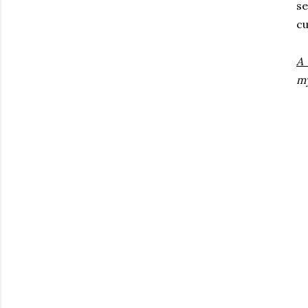
se
cu
A 
my