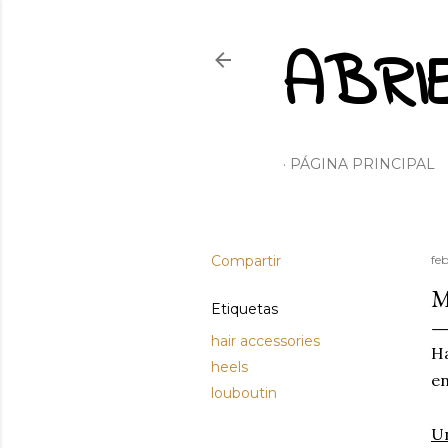
ABRI
PÁGINA PRINCIPAL
Compartir
feb
M
Etiquetas
hair accessories
Ha
heels
en
louboutin
U