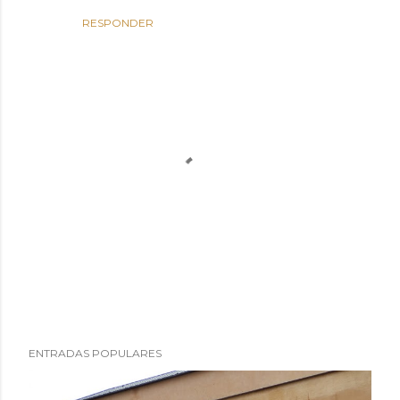
RESPONDER
P
ENTRADAS POPULARES
u
b