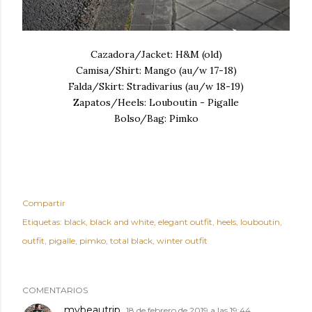
Cazadora/Jacket: H&M (old)
Camisa/Shirt: Mango (au/w 17-18)
Falda/Skirt: Stradivarius (au/w 18-19)
Zapatos/Heels: Louboutin - Pigalle
Bolso/Bag: Pimko
Compartir
Etiquetas:
black
black and white
elegant outfit
heels
louboutin
outfit
pigalle
pimko
total black
winter outfit
COMENTARIOS
mybeautrip
18 de febrero de 2019 a las 19:44