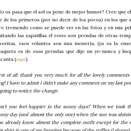
o os pasa que el sol os pone de mejor humor? Creo que e
e de los primeros (por no decir de los pocos) en los que s
re tremendo como se puede ver en las fotos y en mis pel
itando las zapatillas el resto son prendas de otras tem
avoritas, esos volantes son una monería, (ya os la en
haqueta es de esas prendas que dije un yo-nunca y lue
canta (
aquí
).
rst of all: thank you very much for all the lovely comment
og! I have to admit I didn't make any comment on my last pos
 going to notice the change.
n't you feel happier in the sunny days? When we took the
nny day (and almost the only one) when the sun was shining
u already know almost the complete outfit except for the s
is shirt in one of my favorites because of the ruffles (I shared