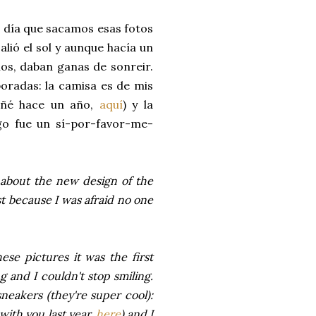
l día que sacamos esas fotos
alió el sol y aunque hacía un
os, daban ganas de sonreir.
poradas: la camisa es de mis
señé hace un año,
aquí
) y la
go fue un sí-por-favor-me-
s about the new design of the
t because I was afraid no one
se pictures it was the first
 and I couldn't stop smiling.
neakers (they're super cool):
 with you last year,
here
) and I