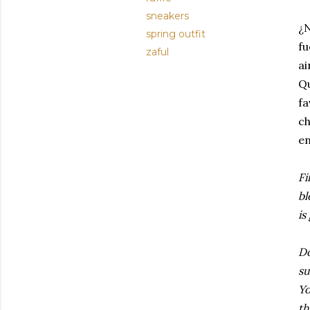
sneakers
¿N
spring outfit
fu
zaful
ai
Qu
f
c
en
Fi
bl
is
Do
su
Yo
th