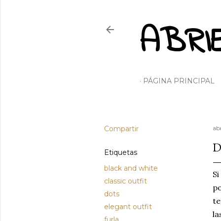
ABRI
PÁGINA PRINCIPAL
Compartir
ab
D
Etiquetas
black and white
Si
classic outfit
p
dots
te
elegant outfit
la
furla