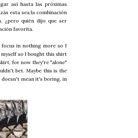
gar así hasta las próximas
zás esta sea la combinación
, ¿pero quién dijo que ser
ción favorita.
't focus in nothing more so I
myself so I bought this shirt
kirt, for now they're "alone"
uldn't bet. Maybe this is the
 doesn't mean it's boring, in