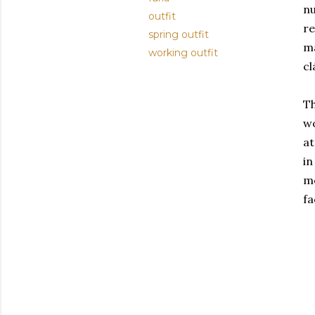
nu
outfit
re
spring outfit
má
working outfit
cl
Th
wo
at
in
mo
fa