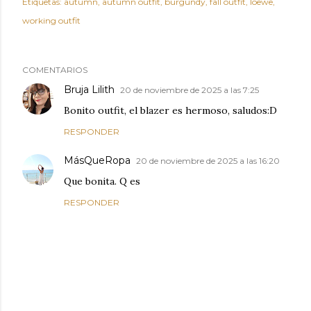
Etiquetas:
autumn
autumn outfit
burgundy
fall outfit
loewe
working outfit
COMENTARIOS
Bruja Lilith
20 de noviembre de 2025 a las 7:25
Bonito outfit, el blazer es hermoso, saludos:D
RESPONDER
MásQueRopa
20 de noviembre de 2025 a las 16:20
Que bonita. Q es
RESPONDER