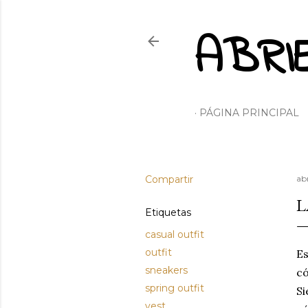
ABRI
PÁGINA PRINCIPAL
Compartir
abr
L
Etiquetas
casual outfit
outfit
Es
sneakers
có
spring outfit
Si
vest