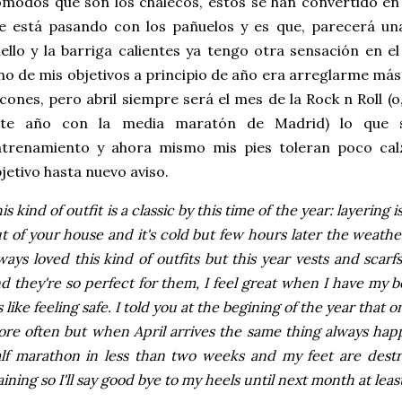
modos que son los chalecos, estos se han convertido en
 está pasando con los pañuelos y es que, parecerá una
ello y la barriga calientes ya tengo otra sensación en 
o de mis objetivos a principio de año era arreglarme más 
cones, pero abril siempre será el mes de la Rock n Roll (o
ste año con la media maratón de Madrid) lo que 
ntrenamiento y ahora mismo mis pies toleran poco cal
jetivo hasta nuevo aviso.
is kind of outfit is a classic by this time of the year: layerin
t of your house and it's cold but few hours later the weather
ways loved this kind of outfits but this year vests and scar
d they're so perfect for them, I feel great when I have my b
's like feeling safe. I told you at the begining of the year that
re often but when April arrives the same thing always hap
lf marathon in less than two weeks and my feet are dest
aining so I'll say good bye to my heels until next month at leas