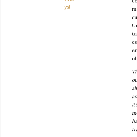
có
ysl
me
cu
Un
ta
e
e
ob
Th
ou
al
an
it
mo
ha
tr