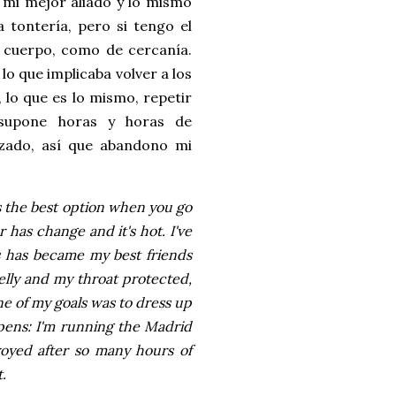
 mi mejor aliado y lo mismo
 tontería, pero si tengo el
el cuerpo, como de cercanía.
lo que implicaba volver a los
, lo que es lo mismo, repetir
supone horas y horas de
zado, así que abandono mi
g is the best option when you go
 has change and it's hot. I've
fs has became my best friends
elly and my throat protected,
 one of my goals was to dress up
pens: I'm running the Madrid
royed after so many hours of
t.