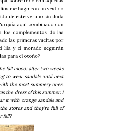
opa, sobre todo con aquellas
años me hago con un vestido
tido de este verano sin duda
 Turquía aquí combinado con
n los complementos de las
dado las primeras vueltas por
l lila y el morado seguirán
das para el otoño?
the fall mood: after two weeks
ng to wear sandals until next
l with the most summery ones.
s the dress of this summer. I
ar it with orange sandals and
he stores and they're full of
 fall?