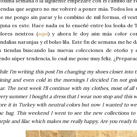
óxima semana o la siguiente empezaré con el cambio de r
endas que seguro no me volveré a poner más. Todos los 
e me pongo sin parar y lo combino de mil formas, el ves
guna es este. Hace nada os lo enseñé entre los looks de
lores neutros (
aquí
) y ahora le doy aún más color co
ndalias naranjas y el bolso lila. Este fin de semana me he 
s tiendas buscando las nuevas colecciones de otoño y e
endo súper tendencia, lo cual me pone muy feliz. ¿Prepara
ile I'm writing this post I'm changing my shoes closet into 
ining and even cold in the mornings I decided I´m not goi
ar. The next week I'll continue with my clothes, most of al
ery summer I bought a dress that I wear non stop and this wa
re it in Turkey with neutral colors but now I wanted to we
lac bag. This weekend I went to see the new collections to t
rple and lilac which makes me really happy. Are you ready for