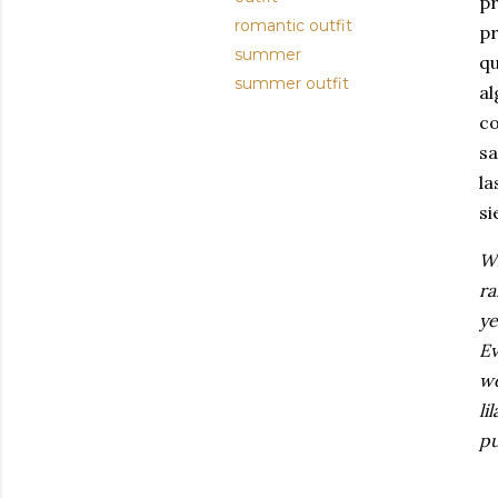
pr
romantic outfit
pr
summer
qu
summer outfit
al
co
sa
la
si
Wh
ra
ye
Ev
wo
li
pu