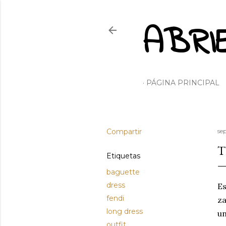
ABRI
PÁGINA PRINCIPAL
Compartir
se
T
Etiquetas
baguette
dress
E
fendi
za
long dress
un
outfit