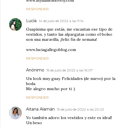
www.mynameislovely.com
RESPONDER
Lucía
14 de julio de 2022 a las 11:14
Guapísima que estás, me encantan ese tipo de
vestidos, y tanto las alpargatas como el bolso
son una maravilla, ¡feliz fin de semana!
www.luciagallegoblog.com
RESPONDER
Anónimo
15 de julio de 2022 a las 16:07
Un look muy guay. Felicidades (de nuevo) por la
boda.
Me alegro mucho por ti :)
RESPONDER
Aitana Alamán
15 de julio de 2022 a las 20:22
Yo también adoro los vestidos y este es ideal!
Un beso