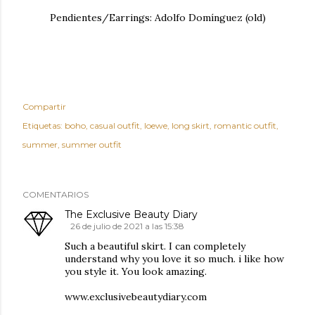
Pendientes/Earrings: Adolfo Domínguez (old)
Compartir
Etiquetas:
boho
casual outfit
loewe
long skirt
romantic outfit
summer
summer outfit
COMENTARIOS
The Exclusive Beauty Diary
26 de julio de 2021 a las 15:38
Such a beautiful skirt. I can completely
understand why you love it so much. i like how
you style it. You look amazing.
www.exclusivebeautydiary.com