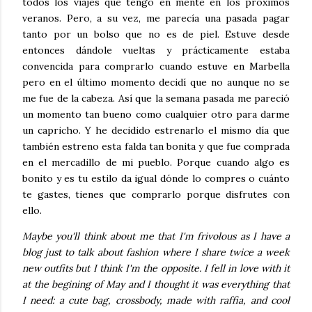
todos los viajes que tengo en mente en los próximos
veranos. Pero, a su vez, me parecía una pasada pagar
tanto por un bolso que no es de piel. Estuve desde
entonces dándole vueltas y prácticamente estaba
convencida para comprarlo cuando estuve en Marbella
pero en el último momento decidí que no aunque no se
me fue de la cabeza. Así que la semana pasada me pareció
un momento tan bueno como cualquier otro para darme
un capricho. Y he decidido estrenarlo el mismo día que
también estreno esta falda tan bonita y que fue comprada
en el mercadillo de mi pueblo. Porque cuando algo es
bonito y es tu estilo da igual dónde lo compres o cuánto
te gastes, tienes que comprarlo porque disfrutes con
ello.
Maybe you'll think about me that I'm frivolous as I have a
blog just to talk about fashion where I share twice a week
new outfits but I think I'm the opposite. I fell in love with it
at the begining of May and I thought it was everything that
I need: a cute bag, crossbody, made with raffia, and cool