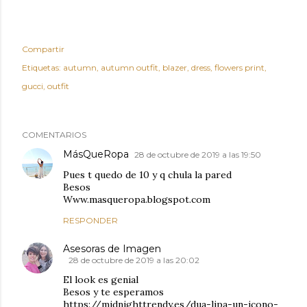
Compartir
Etiquetas:
autumn
autumn outfit
blazer
dress
flowers print
gucci
outfit
COMENTARIOS
MásQueRopa
28 de octubre de 2019 a las 19:50
Pues t quedo de 10 y q chula la pared
Besos
Www.masqueropa.blogspot.com
RESPONDER
Asesoras de Imagen
28 de octubre de 2019 a las 20:02
El look es genial
Besos y te esperamos
https://midnighttrendy.es/dua-lipa-un-icono-