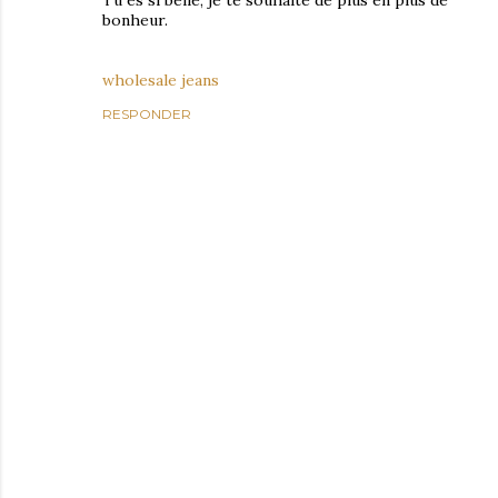
Tu es si belle, je te souhaite de plus en plus de
bonheur.
wholesale jeans
RESPONDER