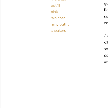
qu
outfit
fl
pink
se
rain coat
v
rainy outfit
sneakers
I 
Ch
sa
co
im