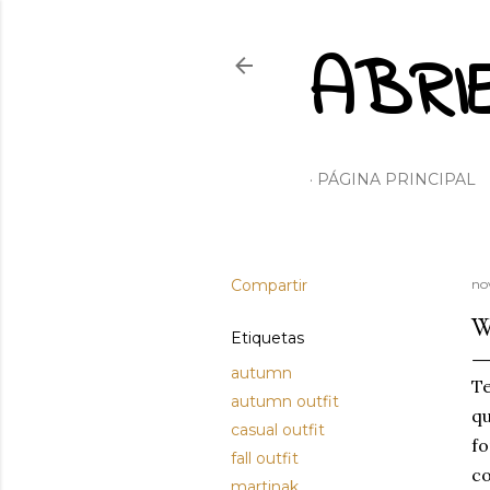
ABRI
PÁGINA PRINCIPAL
Compartir
no
W
Etiquetas
autumn
Te
autumn outfit
q
casual outfit
fo
fall outfit
co
martinak