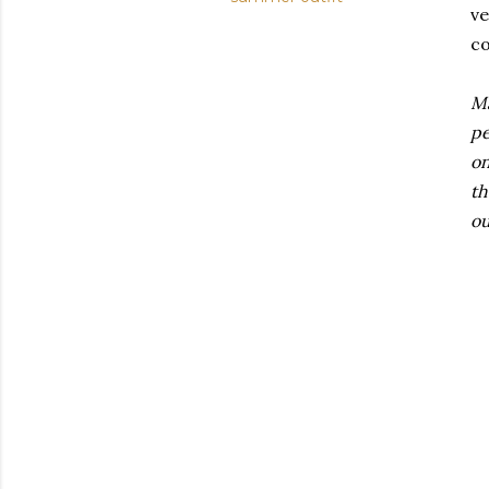
ve
co
Ma
pe
on
th
ou