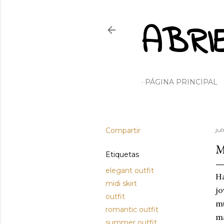
ABRI
PÁGINA PRINCIPAL
Compartir
jul
M
Etiquetas
elegant outfit
Ha
midi skirt
j
outfit
mu
romantic outfit
m
summer outfit