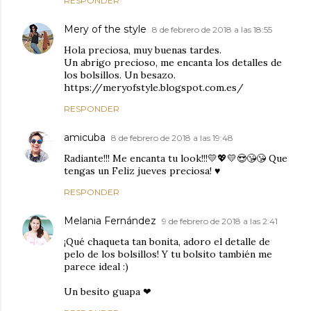
RESPONDER
Mery of the style
8 de febrero de 2018 a las 18:55
Hola preciosa, muy buenas tardes.
Un abrigo precioso, me encanta los detalles de
los bolsillos. Un besazo.
https://meryofstyle.blogspot.com.es/
RESPONDER
amicuba
8 de febrero de 2018 a las 19:48
Radiante!!! Me encanta tu look!!!💛💖💛😍😘😘 Que
tengas un Feliz jueves preciosa! ♥️
RESPONDER
Melania Fernández
9 de febrero de 2018 a las 2:41
¡Qué chaqueta tan bonita, adoro el detalle de
pelo de los bolsillos! Y tu bolsito también me
parece ideal :)
Un besito guapa ❤