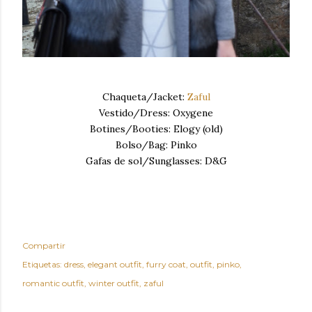
Chaqueta/Jacket:
Zaful
Vestido/Dress: Oxygene
Botines/Booties: Elogy (old)
Bolso/Bag: Pinko
Gafas de sol/Sunglasses: D&G
Compartir
Etiquetas:
dress
elegant outfit
furry coat
outfit
pinko
romantic outfit
winter outfit
zaful