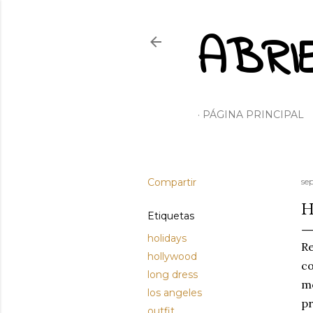
ABRI
PÁGINA PRINCIPAL
Compartir
se
H
Etiquetas
holidays
R
hollywood
co
long dress
m
los angeles
pr
outfit