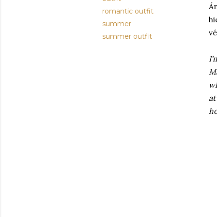
Án
romantic outfit
h
summer
vé
summer outfit
I'
Ma
wh
at
ho