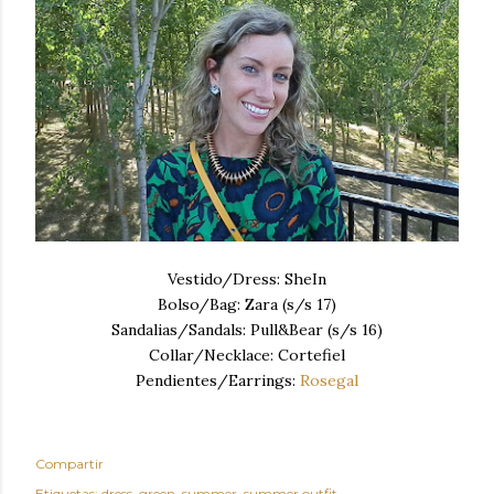
Vestido/Dress: SheIn
Bolso/Bag: Zara (s/s 17)
Sandalias/Sandals: Pull&Bear (s/s 16)
Collar/Necklace: Cortefiel
Pendientes/Earrings:
Rosegal
Compartir
Etiquetas:
dress
green
summer
summer outfit