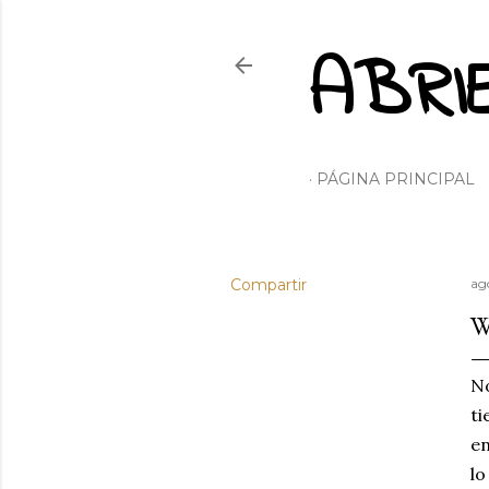
ABRI
PÁGINA PRINCIPAL
Compartir
ag
W
No
ti
en
lo