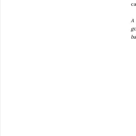
ca
A 
go
ba