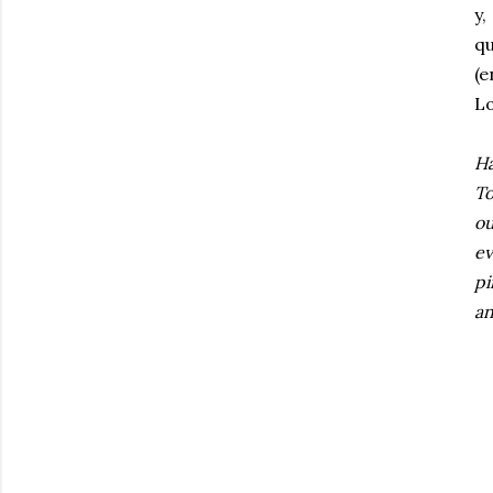
y,
qu
(e
Lo
Ha
To
ou
ev
pi
an