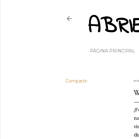
ABRI
PÁGINA PRINCIPAL
Compartir
en
W
¡F
na
vi
di