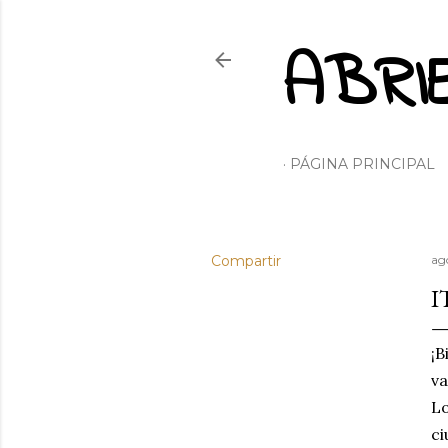
ABRI
PÁGINA PRINCIPAL
Compartir
ag
I
¡
va
Lo
ci