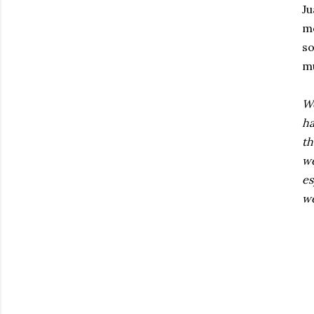
Ju
mo
so
m
We
ha
th
w
es
w