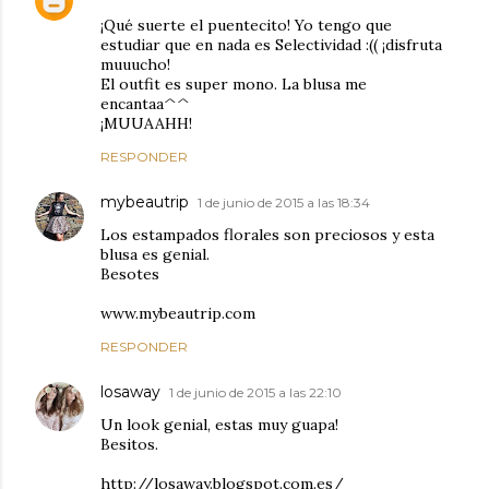
¡Qué suerte el puentecito! Yo tengo que
estudiar que en nada es Selectividad :(( ¡disfruta
muuucho!
El outfit es super mono. La blusa me
encantaa^^
¡MUUAAHH!
RESPONDER
mybeautrip
1 de junio de 2015 a las 18:34
Los estampados florales son preciosos y esta
blusa es genial.
Besotes
www.mybeautrip.com
RESPONDER
losaway
1 de junio de 2015 a las 22:10
Un look genial, estas muy guapa!
Besitos.
http://losaway.blogspot.com.es/