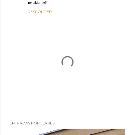
necklace!!!
RESPONDER
P
ENTRADAS POPULARES
u
b