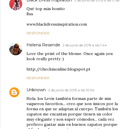
Black Dress Inspiration
2 de junio de 2015 a las 0:56
Qué top más bonito
Bss
www.blackdressinspiration.com
RESPONDER
Helena Resende
2 de junio de 2015 a las 1:44
Love the print of the blouse. Once again you
look really pretty :)
http://checkinonline.blogspot.pt
RESPONDER
Unknown
2 de junio de 2015 a las 10:54
Hola. los Levis también forman parte de mis
vaqueros favoritos... creo que son únicos por la
forma en que se adaptan al cuerpo. También los
zapatos me encantan porque tienen un color
muy elegante y son super cómodos... cada vez
prefiero gastar más en buenos zapatos porque