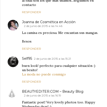
al final son los que más usamos...seguimos en
contacto
RESPONDER
Joanna de Cosmética en Acción
2 de junio de 2015 a las 14:46
La camisa es preciosa. Me encantan sus mangas.
Besos
RESPONDER
Self95
2 de junio de 2015 a las 15:21
buen look! perfecto para cualquier situación :)
un besito!
La moda no puede conmigo
RESPONDER
BEAUTYEDITER.COM – Beauty Blog
2 de junio de 2015 a las 16:19
Fantastic post! Very lovely photos too. Happy
Wednesday dear! :)