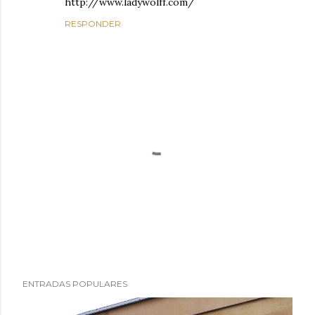
http://www.ladywolff.com/
RESPONDER
P
ENTRADAS POPULARES
u
b