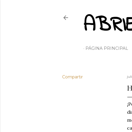
ABRI
PÁGINA PRINCIPAL
Compartir
jul
H
¡P
di
m
ca