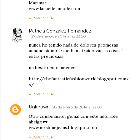
Marimar
www.laruedelamode.com
RESPONDER
Patricia González Fernández
27 de enero de 2014 a las 23:50
nunca he tenido nada de dolores promesas
aunque siempre me han atraido varias cosas!!!
estas preciosaaa
un besito enormeeeee
http://thefantasticfashionworld.blogspot.com.e
s/
RESPONDER
Unknown
28 de enero de 2014 a las 0:11
Otra combinación genial con este adorable
abrigo♥♥
www.mrsbluejeans.blogspot.com
RESPONDER