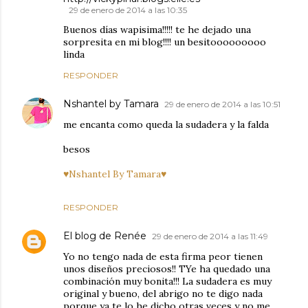
29 de enero de 2014 a las 10:35
Buenos días wapisima!!!!! te he dejado una
sorpresita en mi blog!!!! un besitooooooooo
linda
RESPONDER
Nshantel by Tamara
29 de enero de 2014 a las 10:51
me encanta como queda la sudadera y la falda
besos
♥Nshantel By Tamara♥
RESPONDER
El blog de Renée
29 de enero de 2014 a las 11:49
Yo no tengo nada de esta firma peor tienen
unos diseños preciosos!! TYe ha quedado una
combinación muy bonita!!! La sudadera es muy
original y bueno, del abrigo no te digo nada
porque ya te lo he dicho otras veces y no me