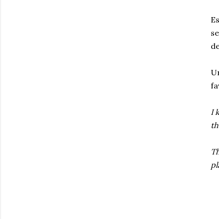
Es
se
de
Un
fa
I 
th
Th
pl