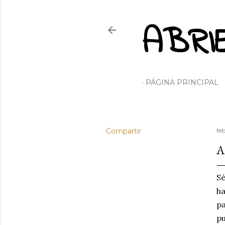
ABRI
PÁGINA PRINCIPAL
Compartir
fe
A
Sé
ha
pa
pu